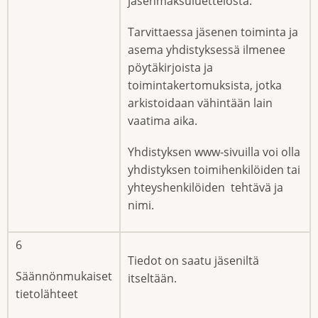
jäsenmaksuluettelosta.
Tarvittaessa jäsenen toiminta ja
asema yhdistyksessä ilmenee
pöytäkirjoista ja
toimintakertomuksista, jotka
arkistoidaan vähintään lain
vaatima aika.
Yhdistyksen www-sivuilla voi olla
yhdistyksen toimihenkilöiden tai
yhteyshenkilöiden tehtävä ja
nimi.
6
Tiedot on saatu jäseniltä
Säännönmukaiset
itseltään.
tietolähteet