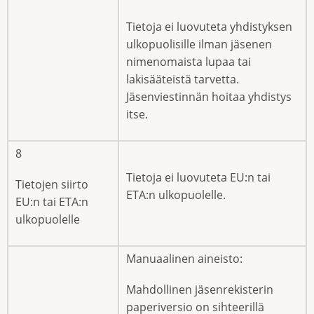
Tietoja ei luovuteta yhdistyksen
ulkopuolisille ilman jäsenen
nimenomaista lupaa tai
lakisääteistä tarvetta.
Jäsenviestinnän hoitaa yhdistys
itse.
8
Tietoja ei luovuteta EU:n tai
Tietojen siirto
ETA:n ulkopuolelle.
EU:n tai ETA:n
ulkopuolelle
Manuaalinen aineisto:
Mahdollinen jäsenrekisterin
paperiversio on sihteerillä