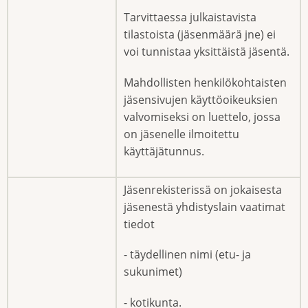
Tarvittaessa julkaistavista
tilastoista (jäsenmäärä jne) ei
voi tunnistaa yksittäistä jäsentä.
Mahdollisten henkilökohtaisten
jäsensivujen käyttöoikeuksien
valvomiseksi on luettelo, jossa
on jäsenelle ilmoitettu
käyttäjätunnus.
Jäsenrekisterissä on jokaisesta
jäsenestä yhdistyslain vaatimat
tiedot
- täydellinen nimi (etu- ja
sukunimet)
- kotikunta.