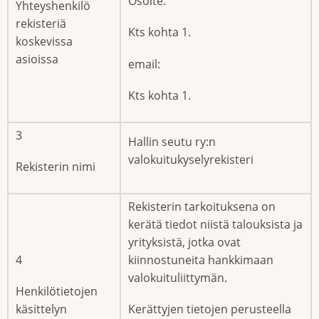
Osoite:
Yhteyshenkilö
rekisteriä
Kts kohta 1.
koskevissa
asioissa
email:
Kts kohta 1.
3
Hallin seutu ry:n
valokuitukyselyrekisteri
Rekisterin nimi
Rekisterin tarkoituksena on
kerätä tiedot niistä talouksista ja
yrityksistä, jotka ovat
4
kiinnostuneita hankkimaan
valokuituliittymän.
Henkilötietojen
käsittelyn
Kerättyjen tietojen perusteella