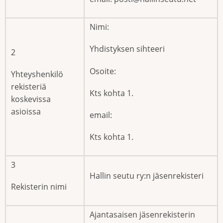
Nimi:
Yhdistyksen sihteeri
2
Osoite:
Yhteyshenkilö
rekisteriä
Kts kohta 1.
koskevissa
asioissa
email:
Kts kohta 1.
3
Hallin seutu ry:n jäsenrekisteri
Rekisterin nimi
Ajantasaisen jäsenrekisterin