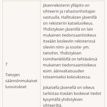
Jäsenrekisterin ylläpito on
sihteerin ja rahastonhoitajan
vastuulla. Hallituksen jäsenillä
on rekisteriin katseluoikeus.
Yhdistyksen jäsenillä on lain
mukainen tiedonsaantioikeus
itseään koskeviin rekisterissä
oleviin nimi- ja osoite- ym.
tietoihin. Yhdistyksen
toimihenkilöillä on tehtävänsä
7
mukainen tiedonsaantioikeus
esim. äänivaltaisuuden
Tietojen
toteamiseksi kokouksessa.
säännönmukaiset
luovutukset
Jokaisella jäsenellä on oikeus
tarkistaa itseään koskevat tiedot
kysymällä yhdistyksen
sihteeriltä.