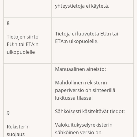
yhteystietoja ei käytetä.
8
Tietoja ei luovuteta EU:n tai
Tietojen siirto
ETA:n ulkopuolelle.
EU:n tai ETA:n
ulkopuolelle
Manuaalinen aineisto:
Mahdollinen rekisterin
paperiversio on sihteerillä
lukitussa tilassa.
Sähköisesti käsiteltävät tiedot:
9
Valokuitukyselyrekisterin
Rekisterin
sähköinen versio on
suojaus