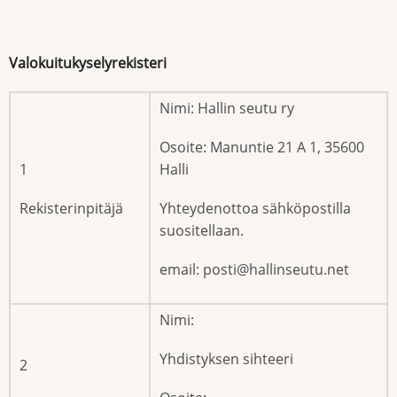
Valokuitukyselyrekisteri
Nimi: Hallin seutu ry
Osoite: Manuntie 21 A 1, 35600
1
Halli
Rekisterinpitäjä
Yhteydenottoa sähköpostilla
suositellaan.
email: posti@hallinseutu.net
Nimi:
Yhdistyksen sihteeri
2