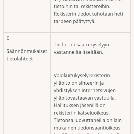
tietoihin tai rekistereihin.
Rekisterin tiedot tuhotaan heti
tarpeen päätyttyä.
6
Tiedot on saatu kyselyyn
Säännönmukaiset
vastanneilta itseltään.
tietolähteet
Valokuitukyselyrekisterin
ylläpito on sihteerin ja
yhdistyksen internetsivujen
ylläpitovastaavan vastuulla.
Hallituksen jäsenillä on
rekisteriin katseluoikeus.
Tietonsa luovuttaneilla on lain
mukainen tiedonsaantioikeus