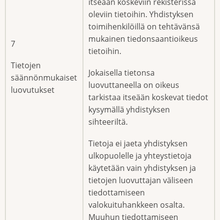
itseään koskeviin rekisterissä
oleviin tietoihin. Yhdistyksen
toimihenkilöillä on tehtävänsä
mukainen tiedonsaantioikeus
7
tietoihin.
Tietojen
Jokaisella tietonsa
säännönmukaiset
luovuttaneella on oikeus
luovutukset
tarkistaa itseään koskevat tiedot
kysymällä yhdistyksen
sihteeriltä.
Tietoja ei jaeta yhdistyksen
ulkopuolelle ja yhteystietoja
käytetään vain yhdistyksen ja
tietojen luovuttajan väliseen
tiedottamiseen
valokuituhankkeen osalta.
Muuhun tiedottamiseen