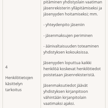
pitäminen yhdistyslain vaatiman
jäsenrekisterin ylläpitämiseksi ja
jäsenyyden hoitamiseksi; mm.
- yhteydenpito jäseniin
- jäsenmaksujen periminen
- äänivaltaisuuden toteaminen
yhdistyksen kokouksissa.
Jäsenyyden loputtua kaikki
4
henkilöä koskevat henkilötiedot
poistetaan jäsenrekisteristä.
Henkilötietojen
käsittelyn
Jäsenmaksutiedot jäävät
tarkoitus
yhdistyksen kirjanpitoon
vähintään kirjanpitolain
vaatimaksi ajaksi.