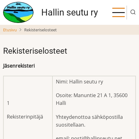
Hyppää
Hallin seutu ry
pääsisältöön
Etusivu
Rekisteriselosteet
Rekisteriselosteet
Jäsenrekisteri
Nimi: Hallin seutu ry
Osoite: Manuntie 21 A 1, 35600
1
Halli
Rekisterinpitäjä
Yhteydenottoa sähköpostilla
suositellaan.
email: posti@hallinseutu.net