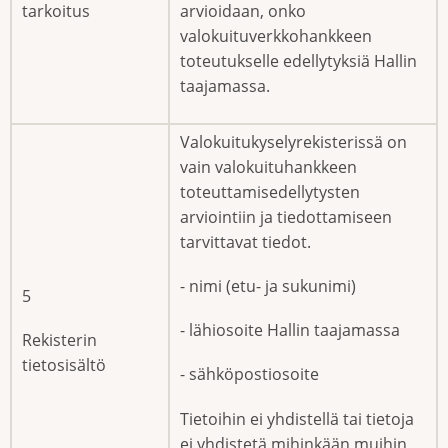
tarkoitus
arvioidaan, onko
valokuituverkkohankkeen
toteutukselle edellytyksiä Hallin
taajamassa.
Valokuitukyselyrekisterissä on
vain valokuituhankkeen
toteuttamisedellytysten
arviointiin ja tiedottamiseen
tarvittavat tiedot.
- nimi (etu- ja sukunimi)
5
- lähiosoite Hallin taajamassa
Rekisterin
tietosisältö
- sähköpostiosoite
Tietoihin ei yhdistellä tai tietoja
ei yhdistetä mihinkään muihin