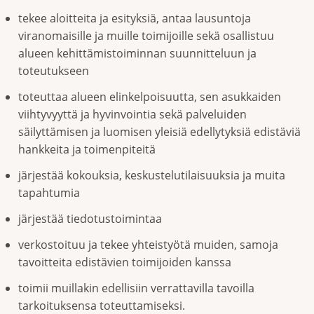
tekee aloitteita ja esityksiä, antaa lausuntoja
viranomaisille ja muille toimijoille sekä osallistuu
alueen kehittämistoiminnan suunnitteluun ja
toteutukseen
toteuttaa alueen elinkelpoisuutta, sen asukkaiden
viihtyvyyttä ja hyvinvointia sekä palveluiden
säilyttämisen ja luomisen yleisiä edellytyksiä edistäviä
hankkeita ja toimenpiteitä
järjestää kokouksia, keskustelutilaisuuksia ja muita
tapahtumia
järjestää tiedotustoimintaa
verkostoituu ja tekee yhteistyötä muiden, samoja
tavoitteita edistävien toimijoiden kanssa
toimii muillakin edellisiin verrattavilla tavoilla
tarkoituksensa toteuttamiseksi.