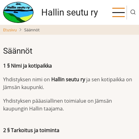
Hyppää
Hallin seutu ry
pääsisältöön
Etusivu
Säännöt
Säännöt
1 § Nimi ja kotipaikka
Yhdistyksen nimi on
Hallin seutu ry
ja sen kotipaikka on
Jämsän kaupunki.
Yhdistyksen pääasiallinen toimialue on Jämsän
kaupungin Hallin taajama.
2 § Tarkoitus ja toiminta