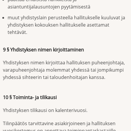
asiantuntijalausuntojen pyytämisestä
muut yhdistyslain perusteella hallitukselle kuuluvat ja
yhdistyksen kokouksen hallitukselle asettamat
tehtävät.
9 § Yhdistyksen nimen kirjoittaminen
Yhdistyksen nimen kirjoittaa hallituksen puheenjohtaja,
varapuheenjohtaja molemmat yhdessä tai jompikumpi
yhdessä sihteerin tai taloudenhoitajan kanssa.
10 § Toiminta- ja tilikausi
Yhdistyksen tilikausi on kalenterivuosi.
Tilinpäätös tarvittavine asiakirjoineen ja hallituksen
vuosikertomus on annettava toiminnantarkastajille