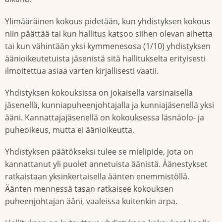
Ylimääräinen kokous pidetään, kun yhdistyksen kokous
niin päättää tai kun hallitus katsoo siihen olevan aihetta
tai kun vähintään yksi kymmenesosa (1/10) yhdistyksen
äänioikeutetuista jäsenistä sitä hallitukselta erityisesti
ilmoitettua asiaa varten kirjallisesti vaatii.
Yhdistyksen kokouksissa on jokaisella varsinaisella
jäsenellä, kunniapuheenjohtajalla ja kunniajäsenellä yksi
ääni. Kannattajajäsenellä on kokouksessa läsnäolo- ja
puheoikeus, mutta ei äänioikeutta.
Yhdistyksen päätökseksi tulee se mielipide, jota on
kannattanut yli puolet annetuista äänistä. Äänestykset
ratkaistaan yksinkertaisella äänten enemmistöllä.
Äänten mennessä tasan ratkaisee kokouksen
puheenjohtajan ääni, vaaleissa kuitenkin arpa.