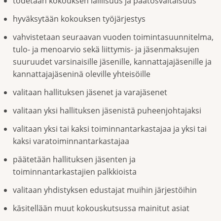
todetaan kokouksen laillisuus ja päätösvaltaisuus
hyväksytään kokouksen työjärjestys
vahvistetaan seuraavan vuoden toimintasuunnitelma,
tulo- ja menoarvio sekä liittymis- ja jäsenmaksujen
suuruudet varsinaisille jäsenille, kannattajajäsenille ja
kannattajajäseninä oleville yhteisöille
valitaan hallituksen jäsenet ja varajäsenet
valitaan yksi hallituksen jäsenistä puheenjohtajaksi
valitaan yksi tai kaksi toiminnantarkastajaa ja yksi tai
kaksi varatoiminnantarkastajaa
päätetään hallituksen jäsenten ja
toiminnantarkastajien palkkioista
valitaan yhdistyksen edustajat muihin järjestöihin
käsitellään muut kokouskutsussa mainitut asiat