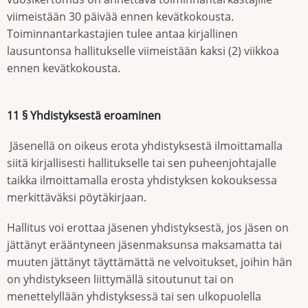
viimeistään 30 päivää ennen kevätkokousta.
Toiminnantarkastajien tulee antaa kirjallinen
lausuntonsa hallitukselle viimeistään kaksi (2) viikkoa
ennen kevätkokousta.
11 § Yhdistyksestä eroaminen
Jäsenellä on oikeus erota yhdistyksestä ilmoittamalla
siitä kirjallisesti hallitukselle tai sen puheenjohtajalle
taikka ilmoittamalla erosta yhdistyksen kokouksessa
merkittäväksi pöytäkirjaan.
Hallitus voi erottaa jäsenen yhdistyksestä, jos jäsen on
jättänyt erääntyneen jäsenmaksunsa maksamatta tai
muuten jättänyt täyttämättä ne velvoitukset, joihin hän
on yhdistykseen liittymällä sitoutunut tai on
menettelyllään yhdistyksessä tai sen ulkopuolella