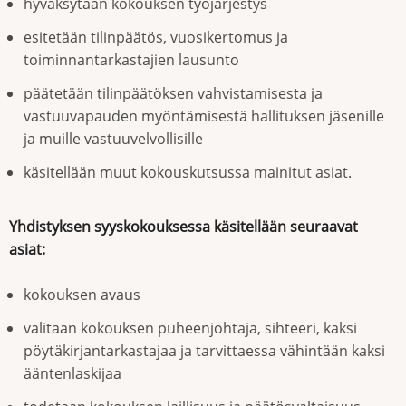
hyväksytään kokouksen työjärjestys
esitetään tilinpäätös, vuosikertomus ja
toiminnantarkastajien lausunto
päätetään tilinpäätöksen vahvistamisesta ja
vastuuvapauden myöntämisestä hallituksen jäsenille
ja muille vastuuvelvollisille
käsitellään muut kokouskutsussa mainitut asiat.
Yhdistyksen syyskokouksessa käsitellään seuraavat
asiat:
kokouksen avaus
valitaan kokouksen puheenjohtaja, sihteeri, kaksi
pöytäkirjantarkastajaa ja tarvittaessa vähintään kaksi
ääntenlaskijaa