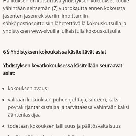
Hallituksen on kutsuttava yhdistyksen kokoukset koolle
vähintään seitsemän (7) vuorokautta ennen kokousta
jäsenten jäsenrekisteriin ilmoittamiin
sähköpostiosoitteisiin lähetettävällä kokouskutsulla ja
yhdistyksen www-sivuilla julkaistulla kokouskutsulla.
6 § Yhdistyksen kokouksissa käsiteltävät asiat
Yhdistyksen kevätkokouksessa käsitellään seuraavat
asiat:
kokouksen avaus
valitaan kokouksen puheenjohtaja, sihteeri, kaksi
pöytäkirjantarkastajaa ja tarvittaessa vähintään kaksi
ääntenlaskijaa
todetaan kokouksen laillisuus ja päätösvaltaisuus